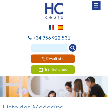
☰
+34 956 922 531
Résultats
Rendez-vous
Liste des Medecins