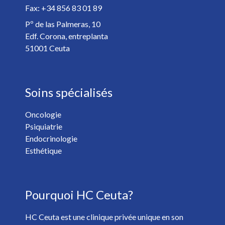
Fax: +34 856 83 01 89
Détails de votre rendez-vous *
Pº de las Palmeras, 10
Edf. Corona, entreplanta
51001 Ceuta
Soins spécialisés
Oncologie
Psiquiatrie
Vous voulez recevoir les nouvelles de HC Hospitales? *
Endocrinologie
Oui
Non
Esthétique
J'ai plus de 18 ans et j'ai lu et accepté la
Politique de
Pourquoi HC Ceuta?
Confidentialité
. *
HC Ceuta est une clinique privée unique en son