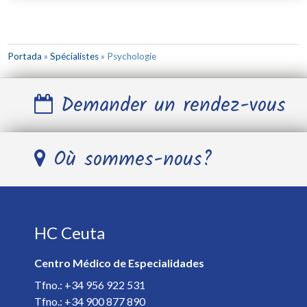
Portada
»
Spécialistes
»
Psychologie
Demander un rendez-vous
Nom et Prénom *
Où sommes-nous?
Télephone *
HC Ceuta
E-mail *
Centro Médico de Especialidades
Spécialiste *
Tfno.: +34 956 922 531
Tfno.: +34 900 877 890