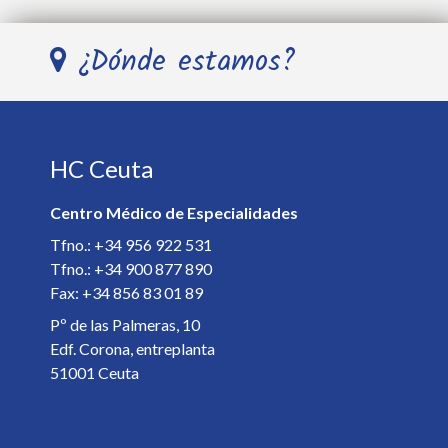
Nombre y Apellidos *
¿Dónde estamos?
Teléfono *
HC Ceuta
E-mail *
Centro Médico de Especialidades
Especialista *
Tfno.: +34 956 922 531
Tfno.: +34 900 877 890
Fax: +34 856 83 01 89
Detalles de la cita *
Pº de las Palmeras, 10
Edf. Corona, entreplanta
51001 Ceuta