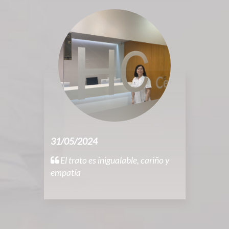
31/05/2024
El trato es inigualable, cariño y
empatía