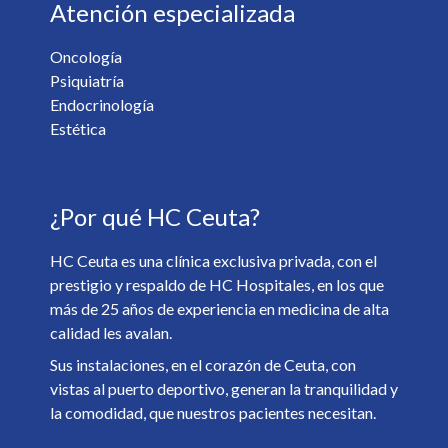
Atención especializada
Oncología
Psiquiatría
¿Desea recibir información de nuestro centro? *
Endocrinología
Sí
No
Estética
Soy mayor de 18 y he leído y acepto la
Política de
¿Por qué HC Ceuta?
Privacidad
. *
HC Ceuta es una clínica exclusiva privada, con el
prestigio y respaldo de HC Hospitales, en los que
más de 25 años de experiencia en medicina de alta
calidad les avalan.
Sus instalaciones, en el corazón de Ceuta, con
vistas al puerto deportivo, generan la tranquilidad y
la comodidad, que nuestros pacientes necesitan.