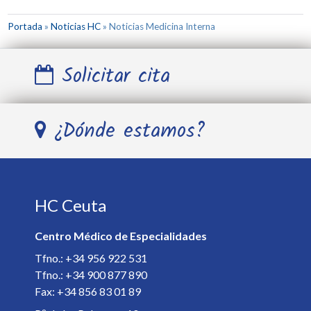
Portada
»
Noticias HC
»
Noticias Medicina Interna
Solicitar cita
Nombre y Apellidos *
¿Dónde estamos?
Teléfono *
HC Ceuta
E-mail *
Centro Médico de Especialidades
Especialista *
Tfno.: +34 956 922 531
Tfno.: +34 900 877 890
Fax: +34 856 83 01 89
Detalles de la cita *