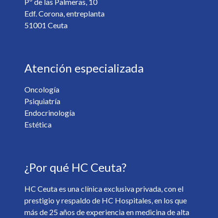
Pº de las Palmeras, 10
Edf. Corona, entreplanta
51001 Ceuta
Atención especializada
Oncología
Psiquiatría
¿Desea recibir información de nuestro centro? *
Endocrinología
Sí
No
Estética
Soy mayor de 18 y he leído y acepto la
Política de
¿Por qué HC Ceuta?
Privacidad
. *
HC Ceuta es una clínica exclusiva privada, con el
prestigio y respaldo de HC Hospitales, en los que
más de 25 años de experiencia en medicina de alta