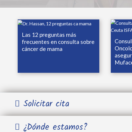
Las 12 preguntas más
Consul
frecuentes en consulta sobre
Oncolo
cáncer de mama
asegur
Mufac
Solicitar cita
Nombre y Apellidos *
¿Dónde estamos?