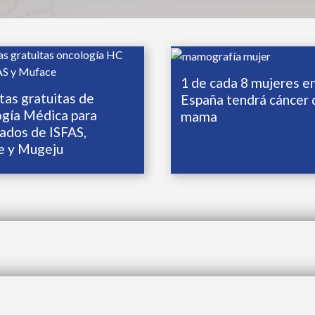
1 de cada 8 mujeres e
tas gratuitas de
España tendrá cáncer 
gía Médica para
mama
ados de ISFAS,
e y Mugeju