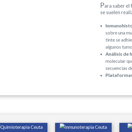
P
ara saber el
se suelen real
Inmunohisto
sobre una mue
tinte se adhi
algunos tum
Análisis de 
molecular que
secuencias d
Plataforma