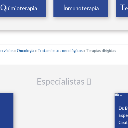
Q
I
T
uimioterapia
nmunoterapia
e
ervicios
»
Oncología
»
Tratamientos oncológicos
»
Terapias dirigidas
Especialistas
Dr. 
Espe
Ceut