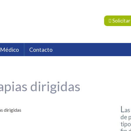
Solicitar
 Médico
Contacto
dora
a
os HC
Localización
Endocrinología
Compañías aseguradoras
Farmacia Hospitalaria
Emp
F
Oncología
Psicología
Psiquiatría
Reumat
apias dirigidas
L
as
de 
tipo