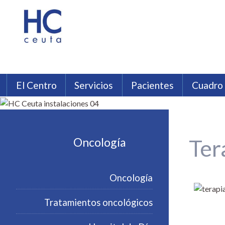
El Centro
Servicios
Pacientes
Cuadro
HC Ceuta
Análisis Clínicos
Compañías aseguradoras
Filosofía HC
Cirugía estética, plástica y repara
Testimonios
Instalaciones HC Ceut
Follet
Nefrología
Neurología
Nutrición y Dietética
Ter
Oncología
Oncología
Tratamientos oncológicos