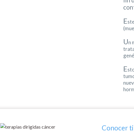
fin 
con
E
ste
(mue
U
n 
trat
gené
E
st
tumo
nuev
horm
Conocer t