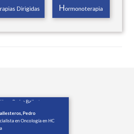
H
rapias Dirigidas
ormonoterapia
Ballesteros, Pedro
cialista en Oncología en HC
a