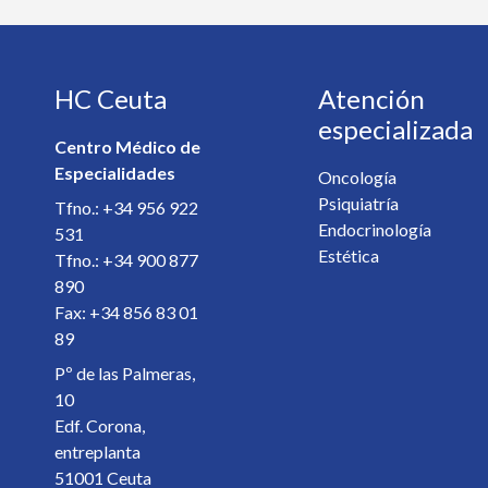
Teléfono *
HC Ceuta
Atención
E-mail *
especializada
Centro Médico de
Especialidades
Especialista *
Oncología
Psiquiatría
Tfno.: +34 956 922
Endocrinología
531
Detalles de la cita *
Estética
Tfno.: +34 900 877
890
Fax: +34 856 83 01
89
Pº de las Palmeras,
10
Edf. Corona,
entreplanta
51001 Ceuta