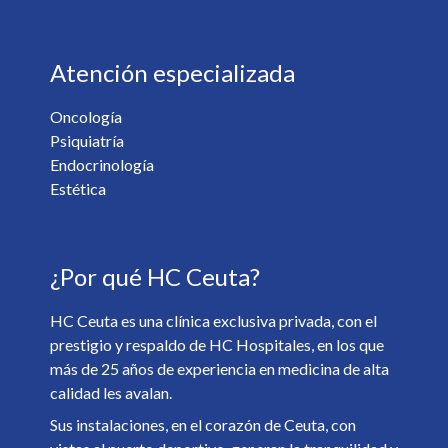
Atención especializada
Oncología
Psiquiatría
¿Desea recibir información de nuestro centro? *
Endocrinología
Sí
No
Estética
Soy mayor de 18 y he leído y acepto la
Política de
¿Por qué HC Ceuta?
Privacidad
. *
HC Ceuta es una clínica exclusiva privada, con el
prestigio y respaldo de HC Hospitales, en los que
más de 25 años de experiencia en medicina de alta
calidad les avalan.
Sus instalaciones, en el corazón de Ceuta, con