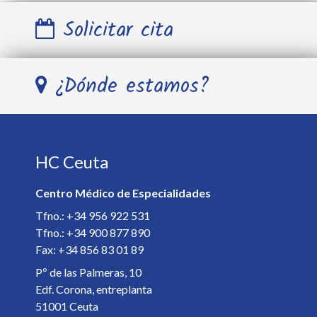
Solicitar cita
Nombre y Apellidos *
¿Dónde estamos?
Teléfono *
HC Ceuta
E-mail *
Centro Médico de Especialidades
Especialista *
Tfno.: +34 956 922 531
Tfno.: +34 900 877 890
Fax: +34 856 83 01 89
Detalles de la cita *
Pº de las Palmeras, 10
Edf. Corona, entreplanta
51001 Ceuta