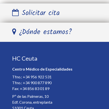
Solicitar cita
Nombre y Apellidos *
¿Dónde estamos?
Teléfono *
HC Ceuta
E-mail *
Centro Médico de Especialidades
Especialista *
Tfno.: +34 956 922 531
Tfno.: +34 900 877 890
Fax: +34 856 83 01 89
Detalles de la cita *
Pº de las Palmeras, 10
Edf. Corona, entreplanta
51001 Ceuta