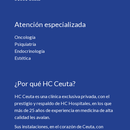
Atención especializada
Oncología
Psiquiatría
¿Desea recibir información de nuestro centro? *
Endocrinología
Sí
No
Estética
Soy mayor de 18 y he leído y acepto la
Política de
¿Por qué HC Ceuta?
Privacidad
. *
HC Ceuta es una clínica exclusiva privada, con el
prestigio y respaldo de HC Hospitales, en los que
más de 25 años de experiencia en medicina de alta
calidad les avalan.
Sus instalaciones, en el corazón de Ceuta, con