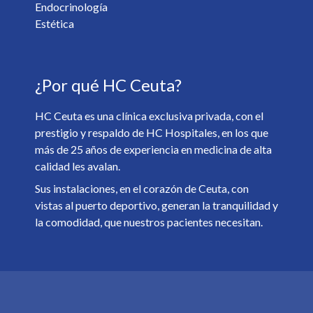
¿Desea recibir información de nuestro centro? *
Endocrinología
Sí
No
Estética
Soy mayor de 18 y he leído y acepto la
Política de
¿Por qué HC Ceuta?
Privacidad
. *
HC Ceuta es una clínica exclusiva privada, con el
prestigio y respaldo de HC Hospitales, en los que
más de 25 años de experiencia en medicina de alta
calidad les avalan.
Sus instalaciones, en el corazón de Ceuta, con
vistas al puerto deportivo, generan la tranquilidad y
la comodidad, que nuestros pacientes necesitan.