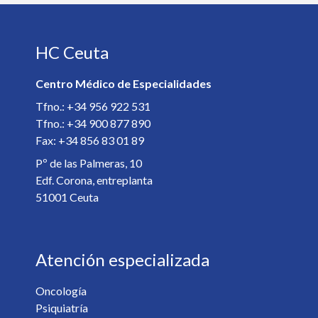
Teléfono *
HC Ceuta
E-mail *
Centro Médico de Especialidades
Especialista *
Tfno.: +34 956 922 531
Tfno.: +34 900 877 890
Fax: +34 856 83 01 89
Detalles de la cita *
Pº de las Palmeras, 10
Edf. Corona, entreplanta
51001 Ceuta
Atención especializada
Oncología
Psiquiatría