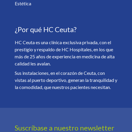
Sí
No
Estética
Soy mayor de 18 y he leído y acepto la
Política de
¿Por qué HC Ceuta?
Privacidad
. *
HC Ceuta es una clínica exclusiva privada, con el
prestigio y respaldo de HC Hospitales, en los que
más de 25 años de experiencia en medicina de alta
calidad les avalan.
Sus instalaciones, en el corazón de Ceuta, con
vistas al puerto deportivo, generan la tranquilidad y
la comodidad, que nuestros pacientes necesitan.
Suscríbase a nuestro newsletter