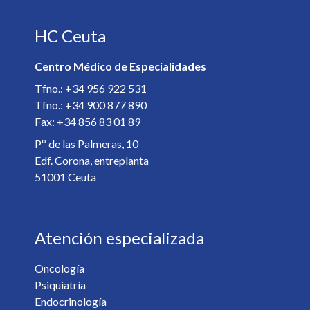
HC Ceuta
E-mail *
Centro Médico de Especialidades
Especialista *
Tfno.: +34 956 922 531
Tfno.: +34 900 877 890
Fax: +34 856 83 01 89
Detalles de la cita *
Pº de las Palmeras, 10
Edf. Corona, entreplanta
51001 Ceuta
Atención especializada
Oncología
Psiquiatría
¿Desea recibir información de nuestro centro? *
Endocrinología