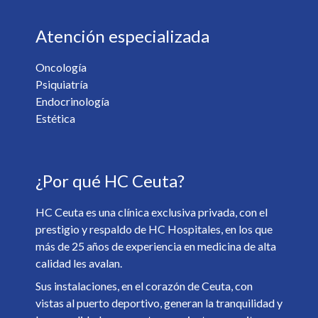
Atención especializada
Oncología
Psiquiatría
¿Desea recibir información de nuestro centro? *
Endocrinología
Sí
No
Estética
Soy mayor de 18 y he leído y acepto la
Política de
¿Por qué HC Ceuta?
Privacidad
. *
HC Ceuta es una clínica exclusiva privada, con el
prestigio y respaldo de HC Hospitales, en los que
más de 25 años de experiencia en medicina de alta
calidad les avalan.
Sus instalaciones, en el corazón de Ceuta, con
vistas al puerto deportivo, generan la tranquilidad y