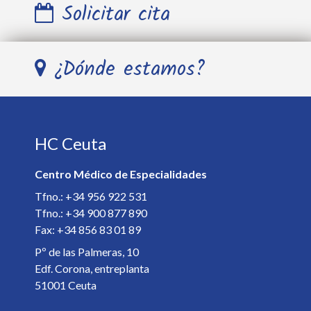
Solicitar cita
Nombre y Apellidos *
¿Dónde estamos?
Teléfono *
HC Ceuta
E-mail *
Centro Médico de Especialidades
Especialista *
Tfno.: +34 956 922 531
Tfno.: +34 900 877 890
Fax: +34 856 83 01 89
Detalles de la cita *
Pº de las Palmeras, 10
Edf. Corona, entreplanta
51001 Ceuta