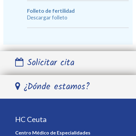
Folleto de fertilidad
Descargar folleto
Solicitar cita
Nombre y Apellidos *
¿Dónde estamos?
Teléfono *
HC Ceuta
E-mail *
Centro Médico de Especialidades