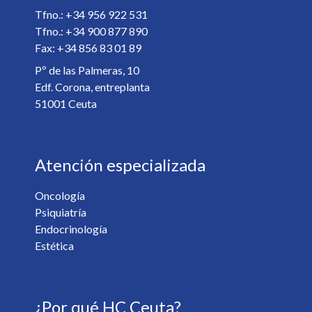
Especialista *
Tfno.: +34 956 922 531
Tfno.: +34 900 877 890
Fax: +34 856 83 01 89
Detalles de la cita *
Pº de las Palmeras, 10
Edf. Corona, entreplanta
51001 Ceuta
Atención especializada
Oncología
Psiquiatría
¿Desea recibir información de nuestro centro? *
Endocrinología
Sí
No
Estética
Soy mayor de 18 y he leído y acepto la
Política de
¿Por qué HC Ceuta?
Privacidad
. *