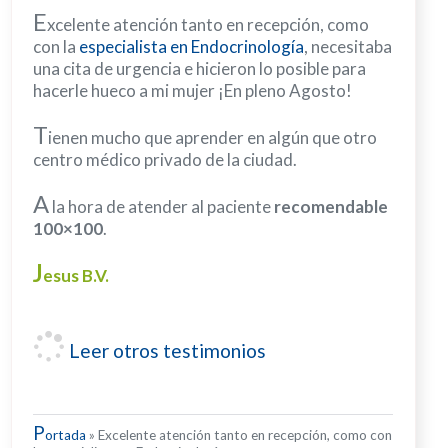
E
xcelente atención tanto en recepción, como
con la
especialista en Endocrinología
, necesitaba
una cita de urgencia e hicieron lo posible para
hacerle hueco a mi mujer ¡En pleno Agosto!
T
ienen mucho que aprender en algún que otro
centro médico privado de la ciudad.
A
la hora de atender al paciente
recomendable
100×100
.
J
esus B.V.
Leer otros testimonios
P
ortada
»
Excelente atención tanto en recepción, como con