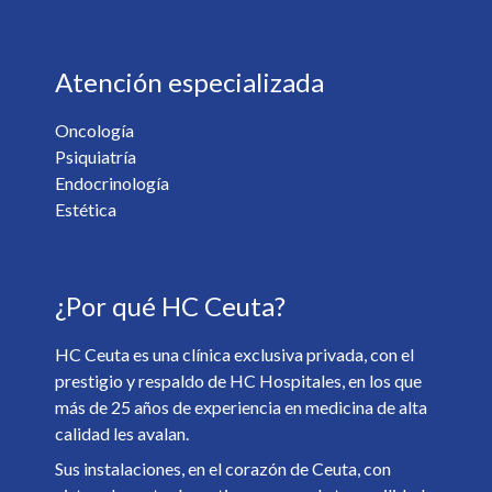
Atención especializada
Oncología
Psiquiatría
¿Desea recibir información de nuestro centro? *
Endocrinología
Sí
No
Estética
Soy mayor de 18 y he leído y acepto la
Política de
¿Por qué HC Ceuta?
Privacidad
. *
HC Ceuta es una clínica exclusiva privada, con el
prestigio y respaldo de HC Hospitales, en los que
más de 25 años de experiencia en medicina de alta
calidad les avalan.
Sus instalaciones, en el corazón de Ceuta, con