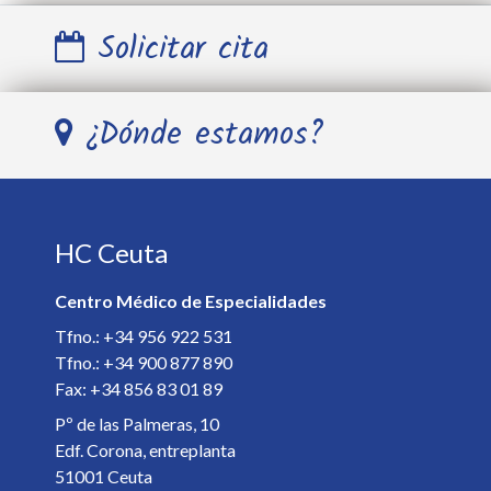
Solicitar cita
Nombre y Apellidos *
¿Dónde estamos?
Teléfono *
HC Ceuta
E-mail *
Centro Médico de Especialidades
Especialista *
Tfno.: +34 956 922 531
Tfno.: +34 900 877 890
Fax: +34 856 83 01 89
Detalles de la cita *
Pº de las Palmeras, 10
Edf. Corona, entreplanta
51001 Ceuta