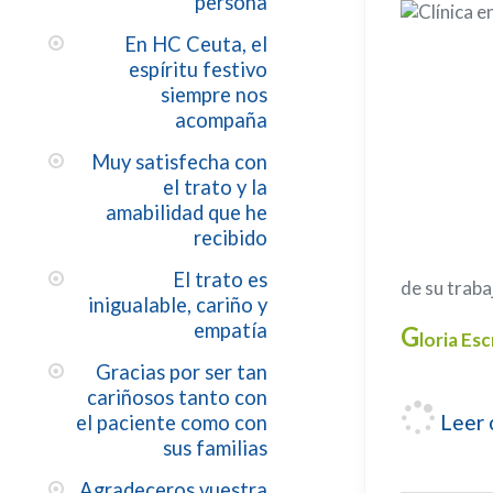
persona
En HC Ceuta, el
espíritu festivo
siempre nos
acompaña
Muy satisfecha con
el trato y la
amabilidad que he
recibido
El trato es
de su traba
inigualable, cariño y
empatía
G
loria Es
Gracias por ser tan
cariñosos tanto con
Leer 
el paciente como con
sus familias
Agradeceros vuestra