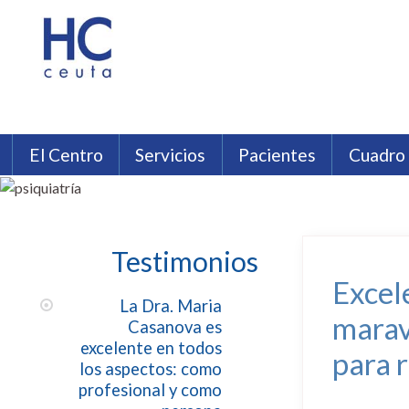
El Centro
Servicios
Pacientes
Cuadro
HC Ceuta
Análisis Clínicos
Compañías aseguradoras
Filosofía HC
Cirugía estética, plástica y repara
Testimonios
Instalaciones HC Ceut
Follet
Nefrología
Neurología
Nutrición y Dietética
Testimonios
Excel
La Dra. Maria
marav
Casanova es
excelente en todos
para 
los aspectos: como
profesional y como