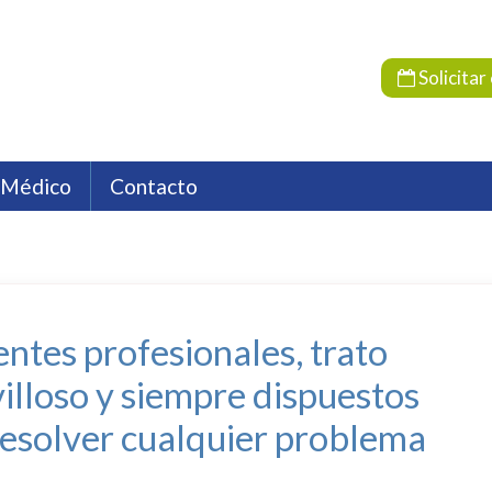
Solicitar 
 Médico
Contacto
dora
a
os HC
Localización
Endocrinología
Compañías aseguradoras
Farmacia Hospitalaria
Emp
F
Oncología
Psicología
Psiquiatría
Reumat
entes profesionales, trato
illoso y siempre dispuestos
resolver cualquier problema