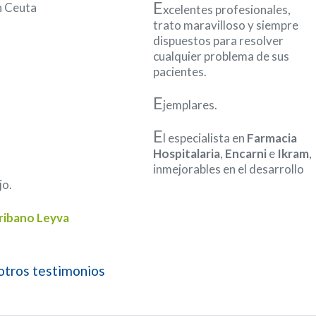
E
xcelentes profesionales,
trato maravilloso y siempre
dispuestos para resolver
cualquier problema de sus
pacientes.
E
jemplares.
E
l especialista en
Farmacia
Hospitalaria
,
Encarni
e
Ikram
,
inmejorables en el desarrollo
jo.
cribano Leyva
otros testimonios