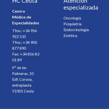
HC Ceuta
Atención
E-mail *
especializada
Centro
Médico de
Especialista *
Oncología
Especialidades
Psiquiatría
Endocrinología
Tfno.: +34 956
Detalles de la cita *
Estética
922 531
Tfno.: +34 900
877 890
Fax: +34 856 83
01 89
Pº de las
Palmeras, 10
Edf. Corona,
entreplanta
51001 Ceuta
¿Desea recibir información de nuestro centro? *
Sí
No