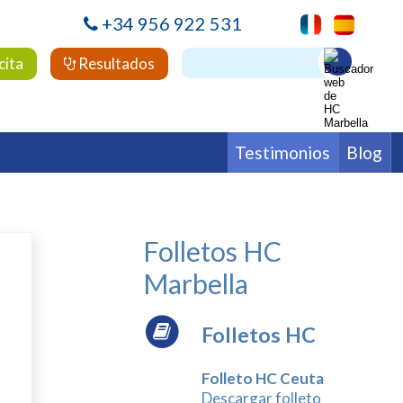
+34 956 922 531
cita
Resultados
Testimonios
Blog
leo
ertilidad
Hematología
Medicina Interna
ología
Folletos HC
Marbella
Folletos HC
Folleto HC Ceuta
Descargar folleto