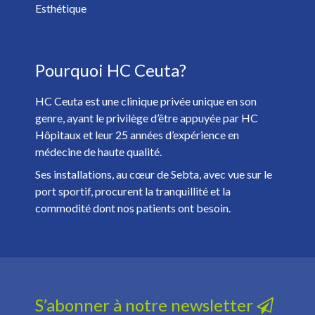
Oui
Non
Esthétique
J'ai plus de 18 ans et j'ai lu et accepté la
Politique de
Pourquoi HC Ceuta?
Confidentialité
. *
HC Ceuta est une clinique privée unique en son
genre, ayant le privilège d’être appuyée par HC
Hôpitaux et leur 25 années d’expérience en
médecine de haute qualité.
Ses installations, au cœur de Sebta, avec vue sur le
port sportif, procurent la tranquillité et la
commodité dont nos patients ont besoin.
S’abonner à notre newsletter