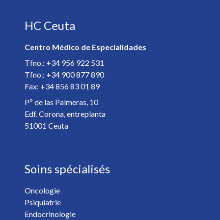
HC Ceuta
E-mail *
Centro Médico de Especialidades
Spécialiste *
Tfno.: +34 956 922 531
Tfno.: +34 900 877 890
Fax: +34 856 83 01 89
Détails de votre rendez-vous *
Pº de las Palmeras, 10
Edf. Corona, entreplanta
51001 Ceuta
Soins spécialisés
Oncologie
Psiquiatrie
Vous voulez recevoir les nouvelles de HC Hospitales? *
Endocrinologie