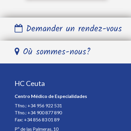
Demander un rendez-vous
Nom et Prénom *
Où sommes-nous?
Télephone *
HC Ceuta
E-mail *
Centro Médico de Especialidades
Spécialiste *
Tfno.: +34 956 922 531
Tfno.: +34 900 877 890
Fax: +34 856 83 01 89
Détails de votre rendez-vous *
Pº de las Palmeras, 10