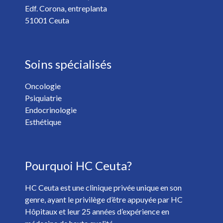
Edf. Corona, entreplanta
51001 Ceuta
Soins spécialisés
Oncologie
Psiquiatrie
Vous voulez recevoir les nouvelles de HC Hospitales? *
Endocrinologie
Oui
Non
Esthétique
J'ai plus de 18 ans et j'ai lu et accepté la
Politique de
Pourquoi HC Ceuta?
Confidentialité
. *
HC Ceuta est une clinique privée unique en son
genre, ayant le privilège d’être appuyée par HC
Hôpitaux et leur 25 années d’expérience en