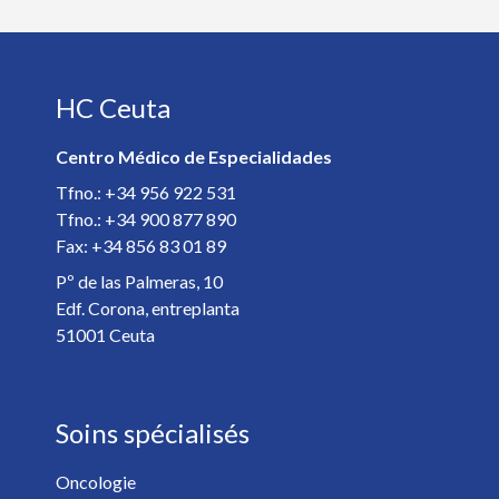
Télephone *
HC Ceuta
E-mail *
Centro Médico de Especialidades
Spécialiste *
Tfno.: +34 956 922 531
Tfno.: +34 900 877 890
Fax: +34 856 83 01 89
Détails de votre rendez-vous *
Pº de las Palmeras, 10
Edf. Corona, entreplanta
51001 Ceuta
Soins spécialisés
Oncologie