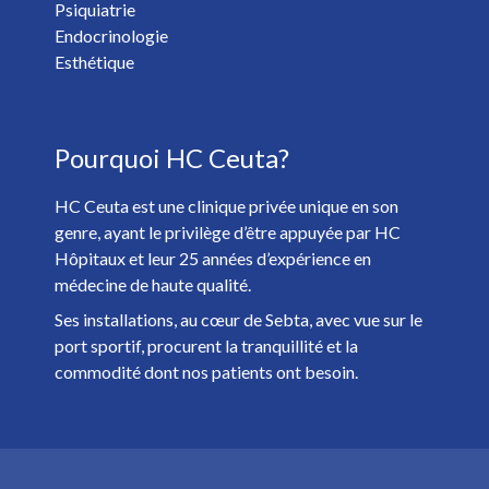
Psiquiatrie
Vous voulez recevoir les nouvelles de HC Hospitales? *
Endocrinologie
Oui
Non
Esthétique
J'ai plus de 18 ans et j'ai lu et accepté la
Politique de
Pourquoi HC Ceuta?
Confidentialité
. *
HC Ceuta est une clinique privée unique en son
genre, ayant le privilège d’être appuyée par HC
Hôpitaux et leur 25 années d’expérience en
médecine de haute qualité.
Ses installations, au cœur de Sebta, avec vue sur le
port sportif, procurent la tranquillité et la
commodité dont nos patients ont besoin.