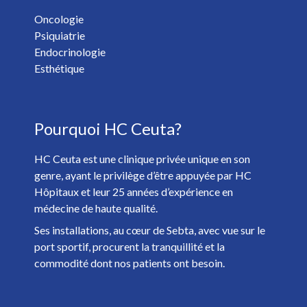
Oncologie
Psiquiatrie
Vous voulez recevoir les nouvelles de HC Hospitales? *
Endocrinologie
Oui
Non
Esthétique
J'ai plus de 18 ans et j'ai lu et accepté la
Politique de
Pourquoi HC Ceuta?
Confidentialité
. *
HC Ceuta est une clinique privée unique en son
genre, ayant le privilège d’être appuyée par HC
Hôpitaux et leur 25 années d’expérience en
médecine de haute qualité.
Ses installations, au cœur de Sebta, avec vue sur le
port sportif, procurent la tranquillité et la
commodité dont nos patients ont besoin.