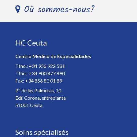
Nom et Prénom *
Où sommes-nous?
Télephone *
HC Ceuta
E-mail *
Centro Médico de Especialidades
Spécialiste *
Tfno.: +34 956 922 531
Tfno.: +34 900 877 890
Fax: +34 856 83 01 89
Détails de votre rendez-vous *
Pº de las Palmeras, 10
Edf. Corona, entreplanta
51001 Ceuta
Soins spécialisés