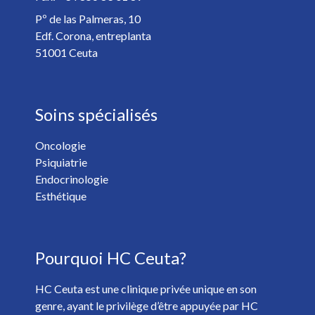
Détails de votre rendez-vous *
Pº de las Palmeras, 10
Edf. Corona, entreplanta
51001 Ceuta
Soins spécialisés
Oncologie
Psiquiatrie
Vous voulez recevoir les nouvelles de HC Hospitales? *
Endocrinologie
Oui
Non
Esthétique
J'ai plus de 18 ans et j'ai lu et accepté la
Politique de
Pourquoi HC Ceuta?
Confidentialité
. *
HC Ceuta est une clinique privée unique en son
genre, ayant le privilège d’être appuyée par HC