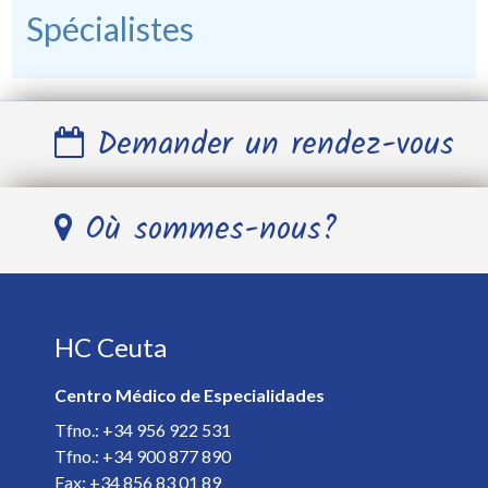
Spécialistes
Demander un rendez-vous
Nom et Prénom *
Où sommes-nous?
Télephone *
HC Ceuta
E-mail *
Centro Médico de Especialidades
Spécialiste *
Tfno.: +34 956 922 531
Tfno.: +34 900 877 890
Fax: +34 856 83 01 89