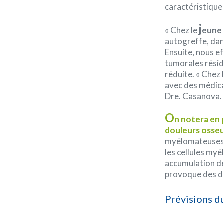
caractéristiques
j
« Chez le
eune 
autogreffe, dans
Ensuite, nous ef
tumorales résidu
réduite. « Chez
avec des médica
Dre. Casanova.
O
n notera en p
douleurs osse
myélomateuses e
les cellules my
accumulation d
provoque des do
Prévisions 