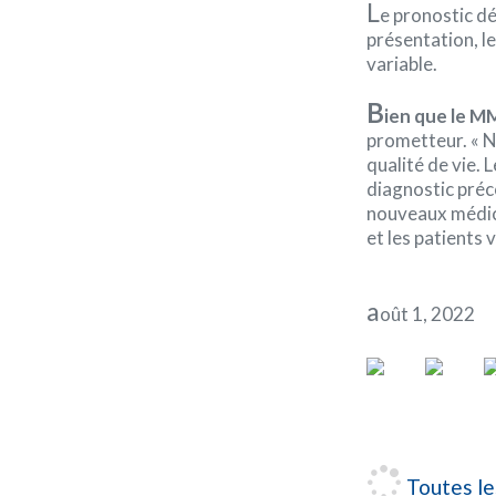
L
e pronostic d
présentation, le
variable.
B
ien que le M
prometteur. « N
qualité de vie.
diagnostic préc
nouveaux médic
et les patients
a
oût 1, 2022
Toutes le