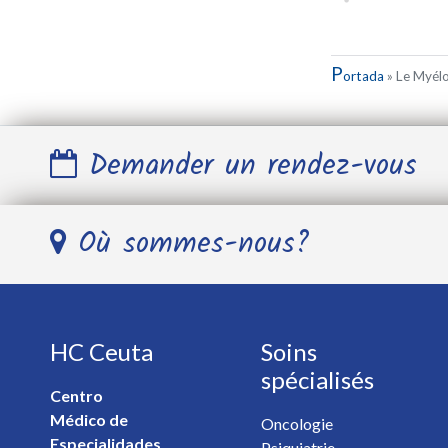
P
ortada
»
Le Myélo
Demander un rendez-vous
Nom et Prénom *
Où sommes-nous?
Télephone *
HC Ceuta
Soins
E-mail *
spécialisés
Centro
Médico de
Spécialiste *
Oncologie
Especialidades
Psiquiatrie