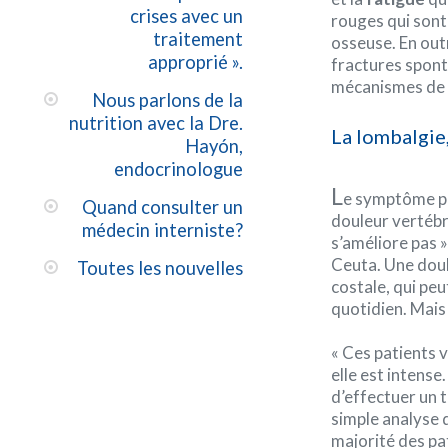
crises avec un
rouges qui sont
traitement
osseuse. En out
approprié ».
fractures spont
mécanismes de 
Nous parlons de la
nutrition avec la Dre.
La lombalgie
Hayón,
endocrinologue
L
e symptôme pr
Quand consulter un
douleur vertébra
médecin interniste?
s’améliore pas »
Ceuta. Une doul
Toutes les nouvelles
costale, qui pe
quotidien. Mais
« Ces patients 
elle est intense
d’effectuer un 
simple analyse 
majorité des pa