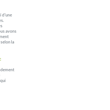
i d’une
es.
es
nous avons
ement
selon la
c
pidement
e
qui