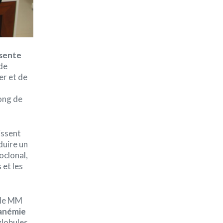
ésente
 de
er et de
ong de
issent
uire un
oclonal,
 et les
r le MM
’anémie
globules