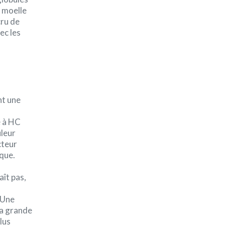
a moelle
cru de
ec les
nt une
e à HC
uleur
cteur
ique.
aît pas,
 Une
la grande
lus