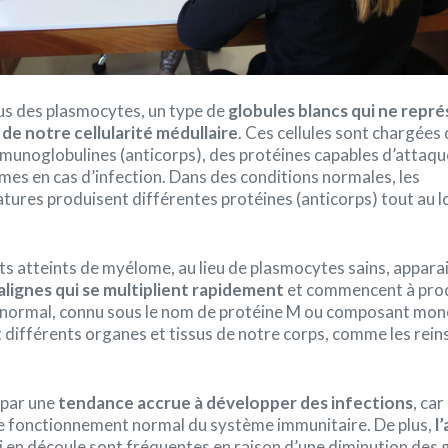
us des plasmocytes, un type de
globules blancs qui ne repr
 de notre cellularité médullaire
. Ces cellules sont chargées
munoglobulines (anticorps), des protéines capables d’attaqu
rmes en cas d’infection. Dans des conditions normales, les
ures produisent différentes protéines (anticorps) tout au l
nts atteints de myélome, au lieu de plasmocytes sains, appara
alignes qui se multiplient rapidement
et commencent à prod
anormal, connu sous le nom de protéine M ou composant mon
fférents organes et tissus de notre corps, comme les reins
t par une
tendance accrue à développer des infections
, ca
le fonctionnement normal du système immunitaire. De plus,
l
 en découle sont fréquentes en raison d’une diminution des 