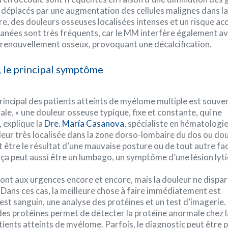
 déplacés par une augmentation des cellules malignes dans l
re, des douleurs osseuses localisées intenses et un risque ac
anées sont très fréquents, car le MM interfère également av
renouvellement osseux, provoquant une décalcification.
, le principal symptôme
incipal des patients atteints de myélome multiple est souve
le, « une douleur osseuse typique, fixe et constante, qui ne
, explique la
Dre. María Casanova
, spécialiste en hématologi
eur très localisée dans la zone dorso-lombaire du dos ou do
ut être le résultat d’une mauvaise posture ou de tout autre fa
 ça peut aussi être un lumbago, un symptôme d’une lésion lyt
vont aux urgences encore et encore, mais la douleur ne dispar
. Dans ces cas, la meilleure chose à faire immédiatement est
test sanguin, une analyse des protéines et un test d’imagerie.
des protéines permet de détecter la protéine anormale chez 
tients atteints de myélome. Parfois, le diagnostic peut être p