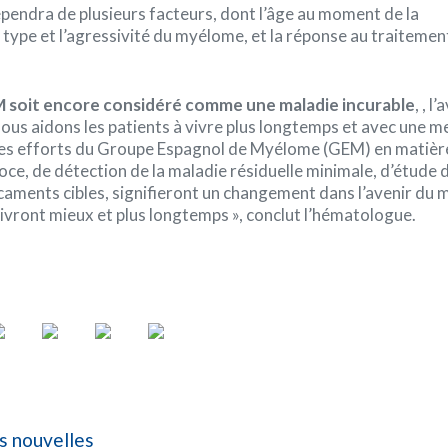
épendra de plusieurs facteurs, dont l’âge au moment de la
 type et l’agressivité du myélome, et la réponse au traitement
M soit encore considéré comme une maladie incurable
, , l
ous aidons les patients à vivre plus longtemps et avec une me
 Les efforts du Groupe Espagnol de Myélome (GEM) en matièr
oce, de détection de la maladie résiduelle minimale, d’étude 
aments cibles, signifieront un changement dans l’avenir du
 vivront mieux et plus longtemps », conclut l’hématologue.
s nouvelles