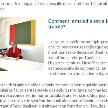
au moindre soupçon, il est conseillé de consulter un hématolo
ure.
Comment la maladie est-ell
traitée?
L
orsque le myélome multiple pr
des lésions osseuses telles que ce
mentionnées ci-dessus et d’autre
symptômes tels que l’anémie,
l’hypercalcémie ou l’insuffisance r
est nécessaire de commencer un
traitement le plus rapidement pos
entes
thérapies ciblées
, depuis les médicaments qui bloquent
ulaires favorisant la survie des cellules malignes, comme les
e protéosomes
, les
immunomodulateurs
, les
stéroïdes
, jusq
ie
qui renforce le système immunitaire pour prévenir les rec
rtant d’individualiser le traitement en fonction de l’âge, des