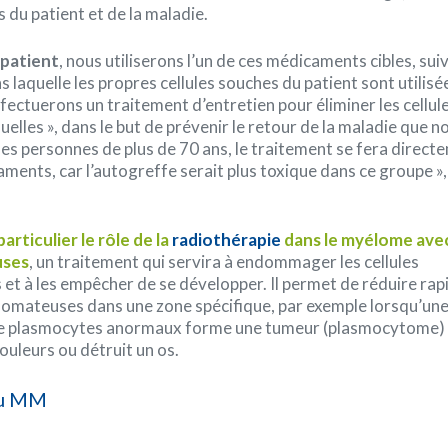
 du patient et de la maladie.
patient
, nous utiliserons l’un de ces médicaments cibles, suiv
 laquelle les propres cellules souches du patient sont utilisé
fectuerons un traitement d’entretien pour éliminer les cellul
elles », dans le but de prévenir le retour de la maladie que 
 les personnes de plus de 70 ans, le traitement se fera direct
ments, car l’autogreffe serait plus toxique dans ce groupe », 
articulier le rôle de la
radiothérapie
dans le myélome ave
uses
, un traitement qui servira à endommager les cellules
t à les empêcher de se développer. Il permet de réduire ra
élomateuses dans une zone spécifique, par exemple lorsqu’un
e plasmocytes anormaux forme une tumeur (plasmocytome) 
uleurs ou détruit un os.
du MM