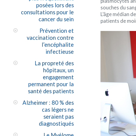
plasmocytes ano
posées lors des
souches du sang 
consultations pour le
L’âge médian de
cancer du sein
patients de moi
Prévention et
vaccination contre
l’encéphalite
infectieuse
La propreté des
hôpitaux, un
engagement
permanent pour la
santé des patients
Alzheimer : 80 % des
cas légers ne
seraient pas
diagnostiqués
Le Myélome