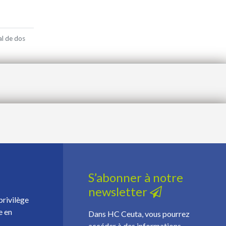
al de dos
S’abonner à notre
newsletter
privilège
e en
Dans HC Ceuta, vous pourrez
accéder à des informations