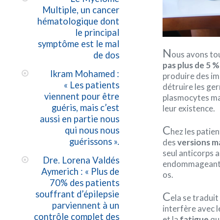
Multiple, un cancer
hématologique dont
le principal
symptôme est le mal
N
ous avons to
de dos
pas plus de 5 %
Ikram Mohamed :
produire des im
« Les patients
détruire les ge
viennent pour être
plasmocytes mat
guéris, mais c’est
leur existence.
aussi en partie nous
C
qui nous nous
hez les patie
guérissons ».
des
versions m
seul anticorps 
Dre. Lorena Valdés
endommageant di
Aymerich : « Plus de
os.
70% des patients
souffrant d’épilepsie
C
ela se tradui
parviennent à un
interfère avec 
contrôle complet des
et la
fatigue
qui