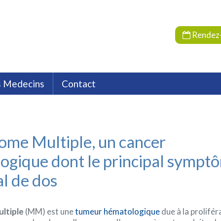
Rendez
s Medecins
Contact
 et réparatrice
euta
Situation
Endocrinologie
Assurances
Emploi
Pharmacie Hospit
Nutrition et Diététique
Oncologie
Psycholog
ome Multiple, un cancer
ogique dont le principal sympt
al de dos
ltiple
(MM) est une
tumeur hématologique
due à la prolifér