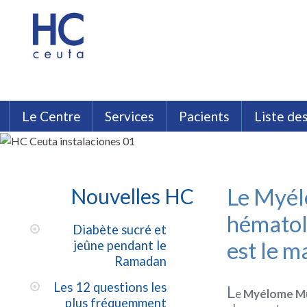
Le Centre
Services
Pacients
Liste de
HC Ceuta
Analyses Cliniques
Assurances
Philosophie HC
Témoignages
Chirurgie esthétique, plastique
Brochures HC
Installations HC C
Médecine Interne
Néphrologie
Neurologie
Le Myél
Nouvelles HC
hématol
Diabète sucré et
est le m
jeûne pendant le
Ramadan
Les 12 questions les
L
e
Myélome Mu
plus fréquemment