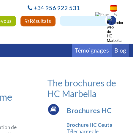
+34 956 922 531
-vous
Résultats
Témoignages
Blog
alière
Fertilité
Hématologie
ie
Psychiatrie
Rhumatologie
The brochures de
HC Marbella
ôme
Brochures HC
Brochure HC Ceuta
ation de
Télechargez le