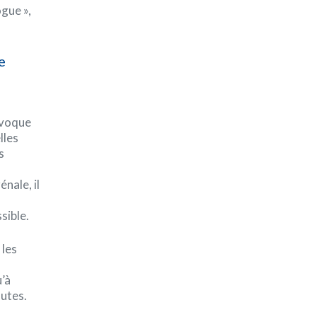
gue »,
e
ovoque
lles
s
énale, il
sible.
 les
u’à
hutes.