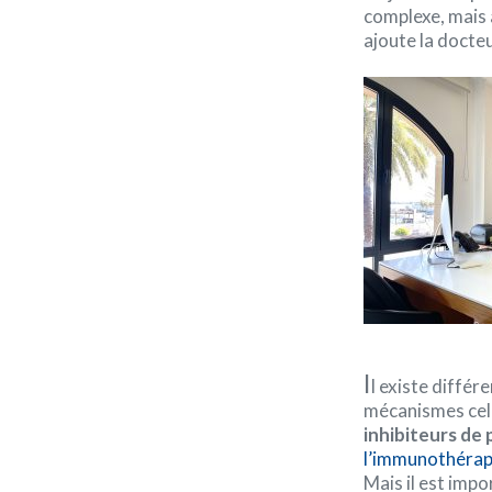
complexe, mais 
ajoute la docte
I
l existe différ
mécanismes cell
inhibiteurs d
l’immunothérap
Mais il est impo