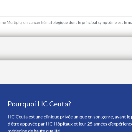
me Multiple, un cancer hématologique dont le principal symptôme est le m
Pourquoi HC Ceuta?
HC Ceuta est une clinique privée unique en son genre, ayant le 
d’être appuyée par HC Hôpitaux et leur 25 années d’expérienc
médecine de haute qualité.