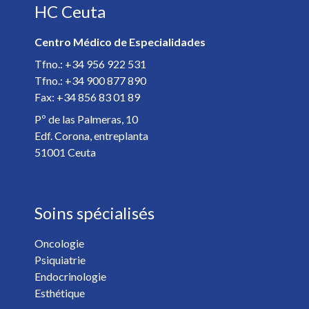
HC Ceuta
E-mail *
Centro Médico de Especialidades
Spécialiste *
Tfno.: +34 956 922 531
Tfno.: +34 900 877 890
Fax: +34 856 83 01 89
Détails de votre rendez-vous *
Pº de las Palmeras, 10
Edf. Corona, entreplanta
51001 Ceuta
Soins spécialisés
Oncologie
Psiquiatrie
Vous voulez recevoir les nouvelles de HC Hospitales? *
Endocrinologie
Oui
Non
Esthétique