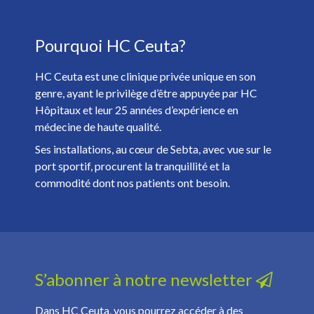
J'ai plus de 18 ans et j'ai lu et accepté la
Politique de
Pourquoi HC Ceuta?
Confidentialité
. *
HC Ceuta est une clinique privée unique en son
genre, ayant le privilège d’être appuyée par HC
Hôpitaux et leur 25 années d’expérience en
médecine de haute qualité.
Ses installations, au cœur de Sebta, avec vue sur le
port sportif, procurent la tranquillité et la
commodité dont nos patients ont besoin.
S’abonner à notre newsletter
Dans HC Ceuta, vous pourrez accéder à des