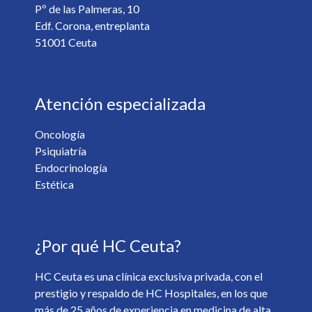
Pº de las Palmeras, 10
Edf. Corona, entreplanta
51001 Ceuta
Atención especializada
Oncología
Psiquiatría
¿Desea recibir información de nuestro centro? *
Endocrinología
Sí
No
Estética
Soy mayor de 18 y he leído y acepto la
Política de
¿Por qué HC Ceuta?
Privacidad
. *
HC Ceuta es una clínica exclusiva privada, con el
prestigio y respaldo de HC Hospitales, en los que
más de 25 años de experiencia en medicina de alta