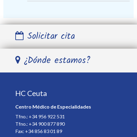
Solicitar cita
Nombre y Apellidos *
¿Dónde estamos?
Teléfono *
HC Ceuta
E-mail *
Centro Médico de Especialidades
Especialista *
Tfno.: +34 956 922 531
Tfno.: +34 900 877 890
Fax: +34 856 83 01 89
Detalles de la cita *