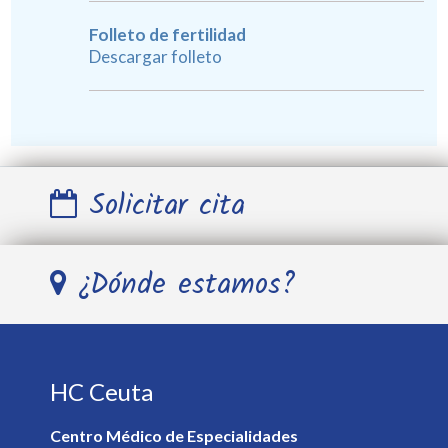
Folleto de fertilidad
Descargar folleto
Solicitar cita
Nombre y Apellidos *
¿Dónde estamos?
Teléfono *
HC Ceuta
E-mail *
Centro Médico de Especialidades