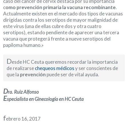
caso del cáncer de cérvix destaca por su importancia
c
omo prevención primaria la vacuna recombinante
.
Actualmente existen en el mercado dos tipos de vacunas
dirigidas contra los serotipos de mayor malignidad de
este virus (una de ellas cubre dos y otra cuatro
serotipos), estando pendiente de aparecer una tercera
vacuna que protegerá frente a nueve serotipos del
papiloma humano.»
D
esde HC Ceuta queremos recordar la importancia
de realizarse
chequeos médicos
y ser conscientes de
que la
prevención
puede ser de vital ayuda.
D
ra. Ruiz Alfonso
E
specialista en Ginecología en HC Ceuta
f
ebrero 16, 2017