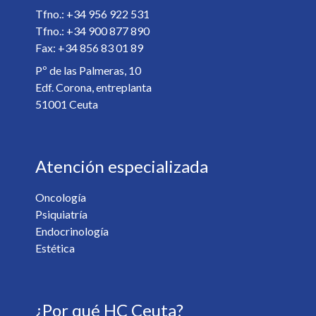
Especialista *
Tfno.: +34 956 922 531
Tfno.: +34 900 877 890
Fax: +34 856 83 01 89
Detalles de la cita *
Pº de las Palmeras, 10
Edf. Corona, entreplanta
51001 Ceuta
Atención especializada
Oncología
Psiquiatría
¿Desea recibir información de nuestro centro? *
Endocrinología
Sí
No
Estética
Soy mayor de 18 y he leído y acepto la
Política de
¿Por qué HC Ceuta?
Privacidad
. *