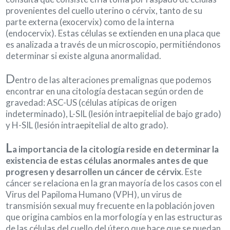
provenientes del cuello uterino o cérvix, tanto de su
parte externa (exocervix) como de la interna
(endocervix). Estas células se extienden en una placa que
es analizada a través de un microscopio, permitiéndonos
determinar si existe alguna anormalidad.
D
entro de las alteraciones premalignas que podemos
encontrar en una citología destacan según orden de
gravedad: ASC-US (células atípicas de origen
indeterminado), L-SIL (lesión intraepitelial de bajo grado)
y H-SIL (lesión intraepitelial de alto grado).
L
a importancia de la citología reside en determinar la
existencia de estas células anormales antes de que
progresen y desarrollen un cáncer de cérvix
. Este
cáncer se relaciona en la gran mayoría de los casos con el
Virus del Papiloma Humano (VPH), un virus de
transmisión sexual muy frecuente en la población joven
que origina cambios en la morfología y en las estructuras
de las células del cuello del útero que hace que se puedan