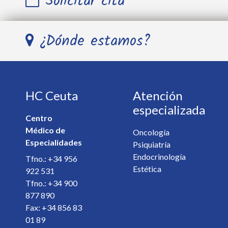
Solicitar cita
Nombre y Apellidos *
¿Dónde estamos?
Teléfono *
HC Ceuta
Atención
E-mail *
especializada
Centro
Médico de
Especialista *
Oncología
Especialidades
Psiquiatría
Endocrinología
Tfno.: +34 956
Detalles de la cita *
Estética
922 531
Tfno.: +34 900
877 890
Fax: +34 856 83
01 89