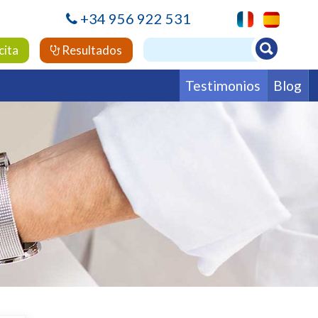
+34 956 922 531
cita
Resultados
Testimonios
Blog
leo
ertilidad
Hematología
Medicina Interna
ología