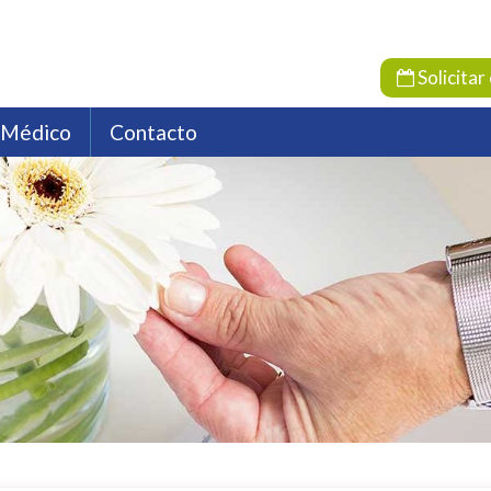
Solicitar 
 Médico
Contacto
dora
a
os HC
Localización
Endocrinología
Compañías aseguradoras
Farmacia Hospitalaria
Emp
F
Oncología
Psicología
Psiquiatría
Reumat