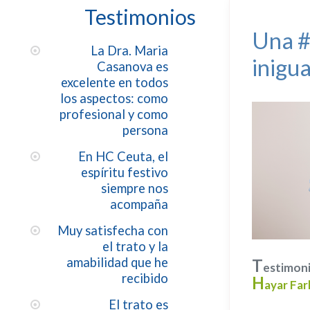
Testimonios
Una #
La Dra. Maria
inigu
Casanova es
excelente en todos
los aspectos: como
profesional y como
persona
En HC Ceuta, el
espíritu festivo
siempre nos
acompaña
Muy satisfecha con
el trato y la
amabilidad que he
T
estimoni
recibido
H
ayar Fa
El trato es