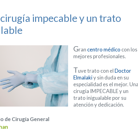
cirugía impecable y un trato
alable
G
ran
centro médico
con los
mejores profesionales.
T
uve trato con el
Doctor
Elmalaki
y sin duda en su
especialidad es el mejor. Un
cirugía IMPECABLE y un
trato inigualable por su
atención y dedicación.
o de Cirugía General
rhan