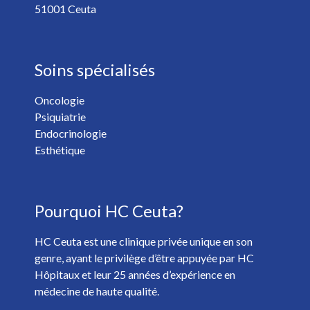
51001 Ceuta
Soins spécialisés
Oncologie
Psiquiatrie
Vous voulez recevoir les nouvelles de HC Hospitales? *
Endocrinologie
Oui
Non
Esthétique
J'ai plus de 18 ans et j'ai lu et accepté la
Politique de
Pourquoi HC Ceuta?
Confidentialité
. *
HC Ceuta est une clinique privée unique en son
genre, ayant le privilège d’être appuyée par HC
Hôpitaux et leur 25 années d’expérience en
médecine de haute qualité.