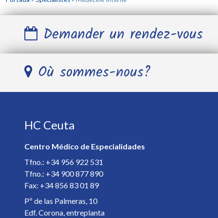
Demander un rendez-vous
Nom et Prénom *
Où sommes-nous?
Télephone *
HC Ceuta
E-mail *
Centro Médico de Especialidades
Spécialiste *
Tfno.: +34 956 922 531
Tfno.: +34 900 877 890
Fax: +34 856 83 01 89
Détails de votre rendez-vous *
Pº de las Palmeras, 10
Edf. Corona, entreplanta