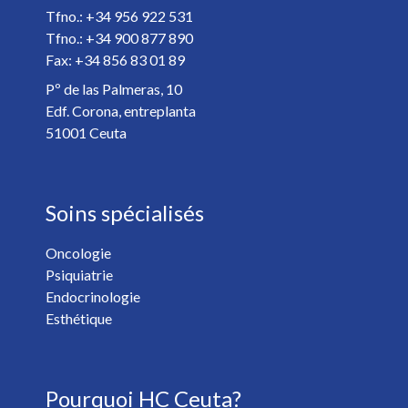
Spécialiste *
Tfno.: +34 956 922 531
Tfno.: +34 900 877 890
Fax: +34 856 83 01 89
Détails de votre rendez-vous *
Pº de las Palmeras, 10
Edf. Corona, entreplanta
51001 Ceuta
Soins spécialisés
Oncologie
Psiquiatrie
Vous voulez recevoir les nouvelles de HC Hospitales? *
Endocrinologie
Oui
Non
Esthétique
J'ai plus de 18 ans et j'ai lu et accepté la
Politique de
Pourquoi HC Ceuta?
Confidentialité
. *