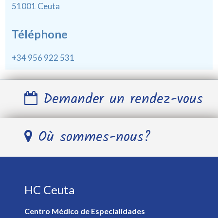
51001 Ceuta
Téléphone
+34 956 922 531
Demander un rendez-vous
Nom et Prénom *
Où sommes-nous?
Télephone *
HC Ceuta
E-mail *
Centro Médico de Especialidades