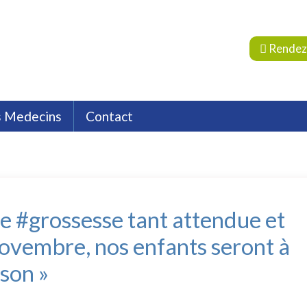
Rendez
s Medecins
Contact
 et réparatrice
euta
Situation
Endocrinologie
Assurances
Emploi
Pharmacie Hospit
Nutrition et Diététique
Oncologie
Psycholog
te #grossesse tant attendue et
 novembre, nos enfants seront à
ison »