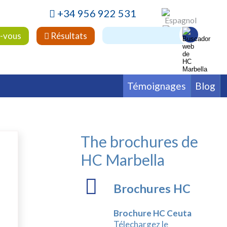
+34 956 922 531
-vous
Résultats
Témoignages
Blog
alière
Fertilité
Hématologie
ie
Psychiatrie
Rhumatologie
The brochures de
HC Marbella
Brochures HC
Brochure HC Ceuta
Télechargez le