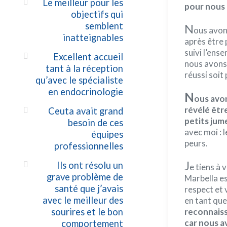
Le meilleur pour les
pour nous 
objectifs qui
semblent
N
ous avon
inatteignables
après être 
suivi l’ens
Excellent accueil
nous avons 
tant à la réception
réussi soit
qu’avec le spécialiste
en endocrinologie
N
ous avon
révélé êtr
Ceuta avait grand
petits jum
besoin de ces
avec moi : 
équipes
peurs.
professionnelles
J
Ils ont résolu un
e tiens à 
grave problème de
Marbella es
santé que j’avais
respect et 
avec le meilleur des
en tant que
sourires et le bon
reconnaiss
car nous a
comportement