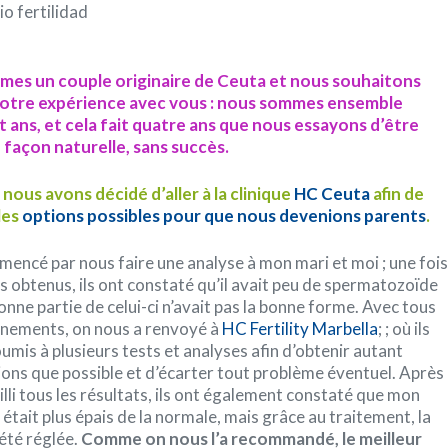
mes un couple originaire de Ceuta et nous souhaitons
otre expérience avec vous : nous sommes ensemble
t ans, et cela fait quatre ans que nous essayons d’être
 façon naturelle, sans succès.
n, nous avons décidé d’aller à la clinique
HC Ceuta
afin de
les
options possibles pour que nous devenions parents
.
mencé par nous faire une analyse à mon mari et moi ; une fois
ts obtenus, ils ont constaté qu’il avait peu de spermatozoïde
onne partie de celui-ci n’avait pas la bonne forme. Avec tous
gnements, on nous a renvoyé à
HC Fertility Marbella
; ; où ils
umis à plusieurs tests et analyses afin d’obtenir autant
ons que possible et d’écarter tout problème éventuel. Après
illi tous les résultats, ils ont également constaté que mon
tait plus épais de la normale, mais grâce au traitement, la
 été réglée.
Comme on nous l’a recommandé, le meilleur