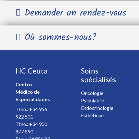
Demander un rendez-vous
Nom et Prénom *
Où sommes-nous?
Télephone *
HC Ceuta
Soins
E-mail *
spécialisés
Centro
Médico de
Spécialiste *
Oncologie
Especialidades
Psiquiatrie
Endocrinologie
Tfno.: +34 956
Détails de votre rendez-vous *
Esthétique
922 531
Tfno.: +34 900
877 890
Fax: +34 856 83