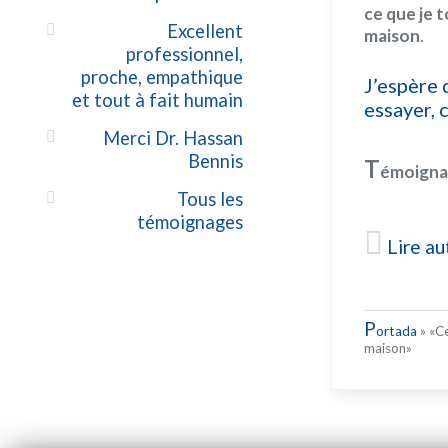
ce que je 
Excellent
maison
.
professionnel,
proche, empathique
J’espère 
et tout à fait humain
essayer, c
Merci Dr. Hassan
Bennis
T
émoignage
Tous les
témoignages
Lire a
P
ortada
»
«Ce
maison»