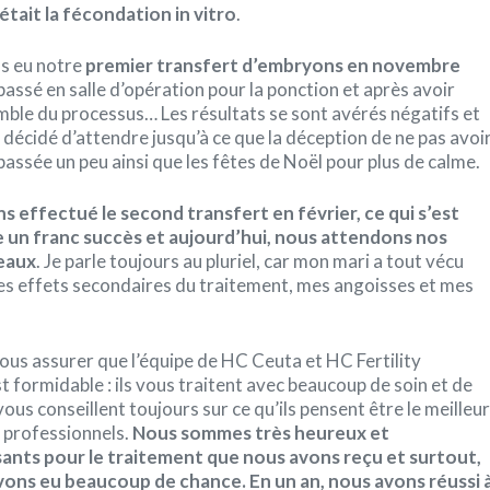
était la fécondation in vitro
.
s eu notre
premier transfert d’embryons en novembre
passé en salle d’opération pour la ponction et après avoir
emble du processus… Les résultats se sont avérés négatifs et
décidé d’attendre jusqu’à ce que la déception de ne pas avoi
 passée un peu ainsi que les fêtes de Noël pour plus de calme.
s effectué le second transfert en février, ce qui s’est
e un franc succès et aujourd’hui, nous attendons nos
eaux
. Je parle toujours au pluriel, car mon mari a tout vécu
les effets secondaires du traitement, mes angoisses et mes
vous assurer que l’équipe de HC Ceuta et HC Fertility
t formidable : ils vous traitent avec beaucoup de soin et de
vous conseillent toujours sur ce qu’ils pensent être le meilleur
 professionnels.
Nous sommes très heureux et
ants pour le traitement que nous avons reçu et surtout,
vons eu beaucoup de chance. En un an, nous avons réussi 