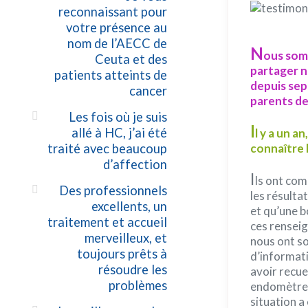
reconnaissant pour
votre présence au
nom de l’AECC de
N
ous som
Ceuta et des
partager n
patients atteints de
depuis sep
cancer
parents de
Les fois où je suis
I
allé à HC, j’ai été
l y a un a
traité avec beaucoup
connaître 
d’affection
I
ls ont com
Des professionnels
les résulta
excellents, un
et qu’une b
traitement et accueil
ces rensei
merveilleux, et
nous ont so
toujours prêts à
d’informati
résoudre les
avoir recue
problèmes
endomètre é
situation a