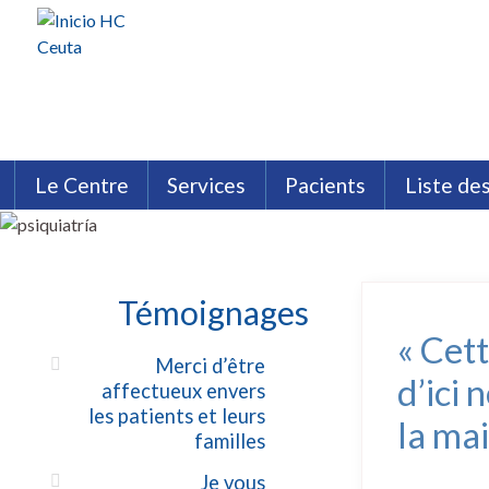
Le Centre
Services
Pacients
Liste de
HC Ceuta
Analyses Cliniques
Assurances
Philosophie HC
Témoignages
Chirurgie esthétique, plastique
Brochures HC
Installations HC C
Médecine Interne
Néphrologie
Neurologie
Témoignages
« Cet
Merci d’être
d’ici
affectueux envers
les patients et leurs
la ma
familles
Je vous