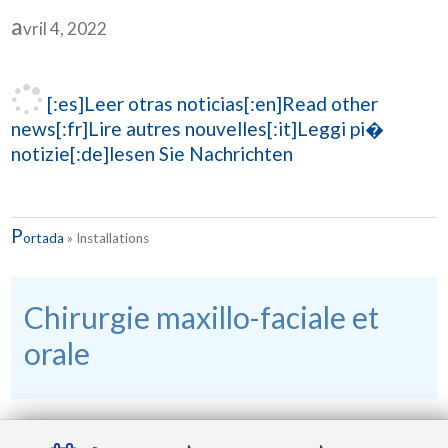
a
vril 4, 2022
[:es]Leer otras noticias[:en]Read other
news[:fr]Lire autres nouvelles[:it]Leggi pi�
notizie[:de]lesen Sie Nachrichten
P
ortada
»
Installations
Chirurgie maxillo-faciale et
orale