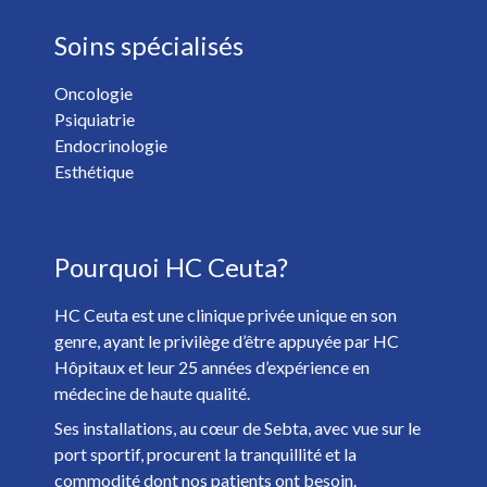
Soins spécialisés
Oncologie
Psiquiatrie
Vous voulez recevoir les nouvelles de HC Hospitales? *
Endocrinologie
Oui
Non
Esthétique
J'ai plus de 18 ans et j'ai lu et accepté la
Politique de
Pourquoi HC Ceuta?
Confidentialité
. *
HC Ceuta est une clinique privée unique en son
genre, ayant le privilège d’être appuyée par HC
Hôpitaux et leur 25 années d’expérience en
médecine de haute qualité.
Ses installations, au cœur de Sebta, avec vue sur le
port sportif, procurent la tranquillité et la
commodité dont nos patients ont besoin.