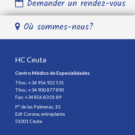
Demander un rendez-vous
Nom et Prénom *
Où sommes-nous?
Télephone *
HC Ceuta
E-mail *
Centro Médico de Especialidades
Spécialiste *
Tfno.: +34 956 922 531
Tfno.: +34 900 877 890
Fax: +34 856 83 01 89
Détails de votre rendez-vous *
Pº de las Palmeras, 10
Edf. Corona, entreplanta
51001 Ceuta