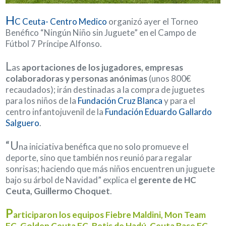
H
C Ceuta- Centro Medico
organizó ayer el Torneo
Benéfico “Ningún Niño sin Juguete” en el Campo de
Fútbol 7 Príncipe Alfonso.
L
as
aportaciones de los jugadores, empresas
colaboradoras y personas anónimas
(unos 800€
recaudados); irán destinadas a la compra de juguetes
para los niños de la
Fundación Cruz Blanca
y para el
centro infantojuvenil de la
Fundación Eduardo Gallardo
Salguero
.
“U
na iniciativa benéfica que no solo promueve el
deporte, sino que también nos reunió para regalar
sonrisas; haciendo que más niños encuentren un juguete
bajo su árbol de Navidad” explica el
gerente de HC
Ceuta, Guillermo Choquet
.
P
articiparon los equipos Fiebre Maldini, Mon Team
FC, Golden Ceuta FC, Betis de Hadú, Ceuta Base FC,