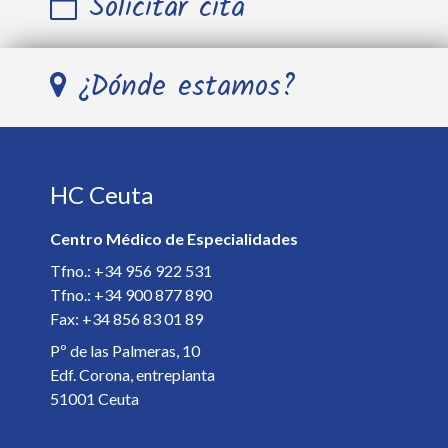
Solicitar cita
Nombre y Apellidos *
¿Dónde estamos?
Teléfono *
HC Ceuta
E-mail *
Centro Médico de Especialidades
Especialista *
Tfno.: +34 956 922 531
Tfno.: +34 900 877 890
Fax: +34 856 83 01 89
Detalles de la cita *
Pº de las Palmeras, 10
Edf. Corona, entreplanta
51001 Ceuta