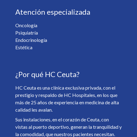
Atención especializada
Oncología
Psiquiatría
¿Desea recibir información de nuestro centro? *
Endocrinología
Sí
No
Estética
Soy mayor de 18 y he leído y acepto la
Política de
¿Por qué HC Ceuta?
Privacidad
. *
HC Ceuta es una clínica exclusiva privada, con el
prestigio y respaldo de HC Hospitales, en los que
más de 25 años de experiencia en medicina de alta
calidad les avalan.
Sus instalaciones, en el corazón de Ceuta, con
vistas al puerto deportivo, generan la tranquilidad y
la comodidad, que nuestros pacientes necesitan.