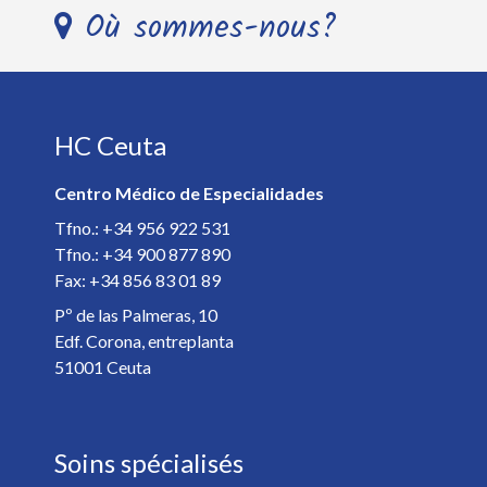
Où sommes-nous?
Télephone *
HC Ceuta
E-mail *
Centro Médico de Especialidades
Spécialiste *
Tfno.: +34 956 922 531
Tfno.: +34 900 877 890
Fax: +34 856 83 01 89
Détails de votre rendez-vous *
Pº de las Palmeras, 10
Edf. Corona, entreplanta
51001 Ceuta
Soins spécialisés