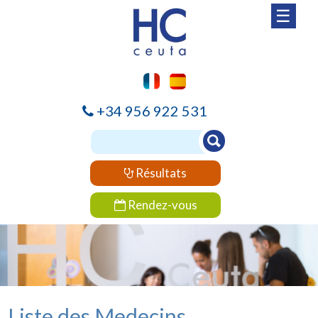
☰
+34 956 922 531
Résultats
Rendez-vous
Liste des Medecins