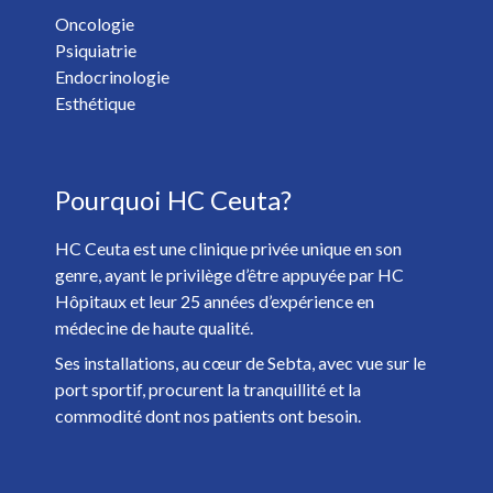
Oncologie
Psiquiatrie
Vous voulez recevoir les nouvelles de HC Hospitales? *
Endocrinologie
Oui
Non
Esthétique
J'ai plus de 18 ans et j'ai lu et accepté la
Politique de
Pourquoi HC Ceuta?
Confidentialité
. *
HC Ceuta est une clinique privée unique en son
genre, ayant le privilège d’être appuyée par HC
Hôpitaux et leur 25 années d’expérience en
médecine de haute qualité.
Ses installations, au cœur de Sebta, avec vue sur le
port sportif, procurent la tranquillité et la
commodité dont nos patients ont besoin.