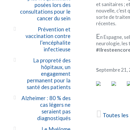
et sanitaires ; 
posées lors des
nouvelle, c’est
consultations pour le
sorte de traite
cancer du sein
récentes.
Prévention et
E
vaccination contre
n Espagne, se
l’encéphalite
neurologie, les
infectieuse
#Ilresteencor
La propreté des
hôpitaux, un
s
eptembre 21,
engagement
permanent pour la
santé des patients
Alzheimer : 80 % des
cas légers ne
seraient pas
Toutes les
diagnostiqués
Le Myélome