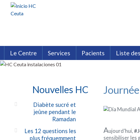
Le Centre
Services
Pacients
Liste de
HC Ceuta
Analyses Cliniques
Assurances
Philosophie HC
Témoignages
Chirurgie esthétique, plastique
Brochures HC
Installations HC C
Médecine Interne
Néphrologie
Neurologie
Journée
Nouvelles HC
Diabète sucré et
jeûne pendant le
Ramadan
A
ujourd’hui,
#J
Les 12 questions les
sensibiliser les
plus fréquemment