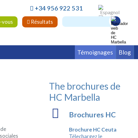
+34 956 922 531
-vous
Résultats
Témoignages
Blog
alière
Fertilité
Hématologie
ie
Psychiatrie
Rhumatologie
The brochures de
HC Marbella
Brochures HC
 de
Brochure HC Ceuta
 sociales
Télechargez le