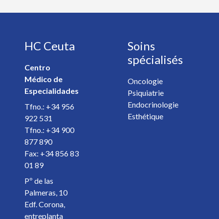
Télephone *
HC Ceuta
Soins
E-mail *
spécialisés
Centro
Médico de
Spécialiste *
Oncologie
Especialidades
Psiquiatrie
Endocrinologie
Tfno.: +34 956
Détails de votre rendez-vous *
Esthétique
922 531
Tfno.: +34 900
877 890
Fax: +34 856 83
01 89
Pº de las
Palmeras, 10
Edf. Corona,
entreplanta