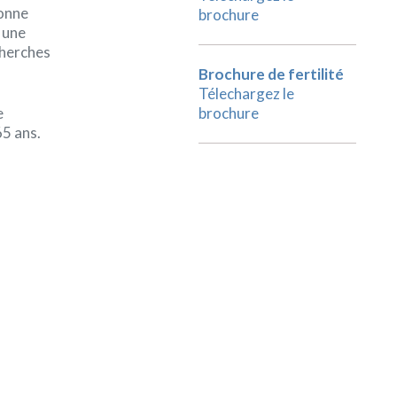
bonne
brochure
 une
cherches
Brochure de fertilité
Télechargez le
e
brochure
65 ans.