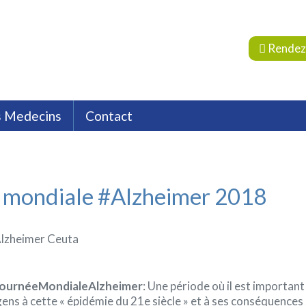
Rendez
s Medecins
Contact
 et réparatrice
euta
Situation
Endocrinologie
Assurances
Emploi
Pharmacie Hospit
Nutrition et Diététique
Oncologie
Psycholog
 mondiale #Alzheimer 2018
ournéeMondialeAlzheimer
: Une période où il est important
 gens à cette « épidémie du 21e siècle » et à ses conséquences