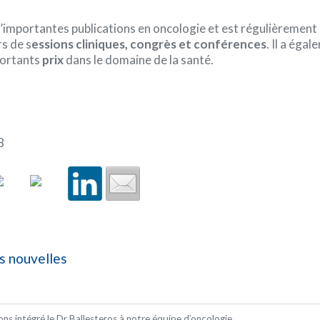
 d’importantes publications en oncologie et est régulièrement
rs de s
essions cliniques, congrès et conférences
. Il a éga
portants
prix
dans le domaine de la santé.
8
s nouvelles
ns intégré le Dr Ballesteros à notre équipe d’oncologie