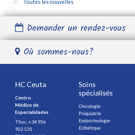
Toutes les nouvelles
Demander un rendez-vous
Nom et Prénom *
Où sommes-nous?
Télephone *
HC Ceuta
Soins
E-mail *
spécialisés
Centro
Médico de
Spécialiste *
Oncologie
Especialidades
Psiquiatrie
Endocrinologie
Tfno.: +34 956
Détails de votre rendez-vous *
Esthétique
922 531