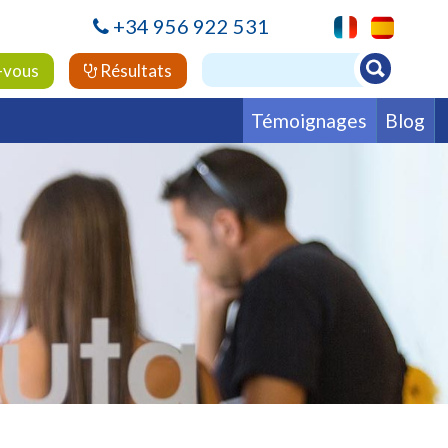
+34 956 922 531
-vous
Résultats
Témoignages
Blog
alière
Fertilité
Hématologie
ie
Psychiatrie
Rhumatologie