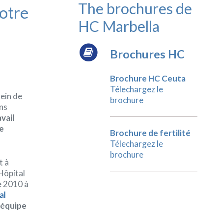
The brochures de
notre
HC Marbella
Brochures HC
Brochure HC Ceuta
Télechargez le
ein de
brochure
ns
vail
ne
Brochure de fertilité
Télechargez le
brochure
t à
’Hôpital
De 2010 à
al
 équipe