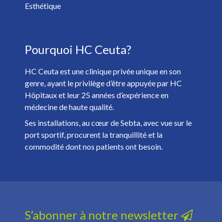
Oui
Non
Esthétique
J'ai plus de 18 ans et j'ai lu et accepté la
Politique de
Pourquoi HC Ceuta?
Confidentialité
. *
HC Ceuta est une clinique privée unique en son
genre, ayant le privilège d’être appuyée par HC
Hôpitaux et leur 25 années d’expérience en
médecine de haute qualité.
Ses installations, au cœur de Sebta, avec vue sur le
port sportif, procurent la tranquillité et la
commodité dont nos patients ont besoin.
S’abonner à notre newsletter