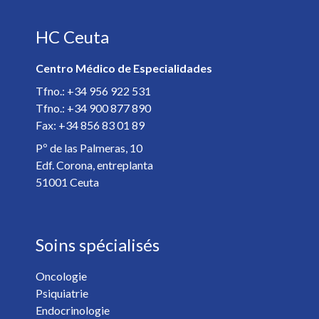
HC Ceuta
E-mail *
Centro Médico de Especialidades
Spécialiste *
Tfno.: +34 956 922 531
Tfno.: +34 900 877 890
Fax: +34 856 83 01 89
Détails de votre rendez-vous *
Pº de las Palmeras, 10
Edf. Corona, entreplanta
51001 Ceuta
Soins spécialisés
Oncologie
Psiquiatrie
Vous voulez recevoir les nouvelles de HC Hospitales? *
Endocrinologie