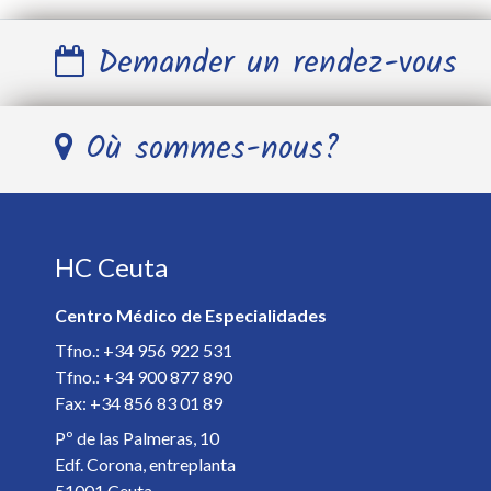
Demander un rendez-vous
Nom et Prénom *
Où sommes-nous?
Télephone *
HC Ceuta
E-mail *
Centro Médico de Especialidades
Spécialiste *
Tfno.: +34 956 922 531
Tfno.: +34 900 877 890
Fax: +34 856 83 01 89
Détails de votre rendez-vous *
Pº de las Palmeras, 10
Edf. Corona, entreplanta
51001 Ceuta