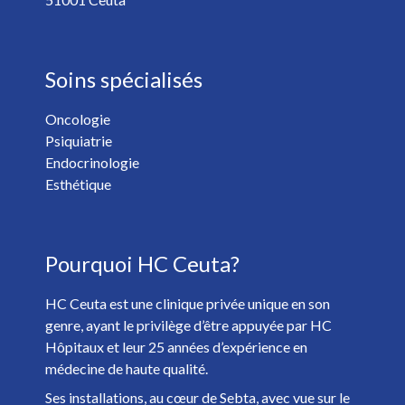
Soins spécialisés
Oncologie
Psiquiatrie
Vous voulez recevoir les nouvelles de HC Hospitales? *
Endocrinologie
Oui
Non
Esthétique
J'ai plus de 18 ans et j'ai lu et accepté la
Politique de
Pourquoi HC Ceuta?
Confidentialité
. *
HC Ceuta est une clinique privée unique en son
genre, ayant le privilège d’être appuyée par HC
Hôpitaux et leur 25 années d’expérience en
médecine de haute qualité.
Ses installations, au cœur de Sebta, avec vue sur le