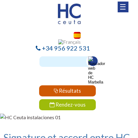
☰
+34 956 922 531
Résultats
Rendez-vous
Signature et accord entre HC